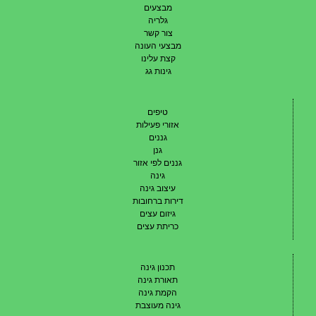
מבצעים
גלריה
צור קשר
מבצעי העונה
קצת עלינו
גינות גג
טיפים
אזורי פעילות
גננים
גנן
גננים לפי אזור
גינה
עיצוב גינה
דירות ברחובות
גיזום עצים
כריתת עצים
תכנון גינה
תאורת גינה
הקמת גינה
גינה מעוצבת