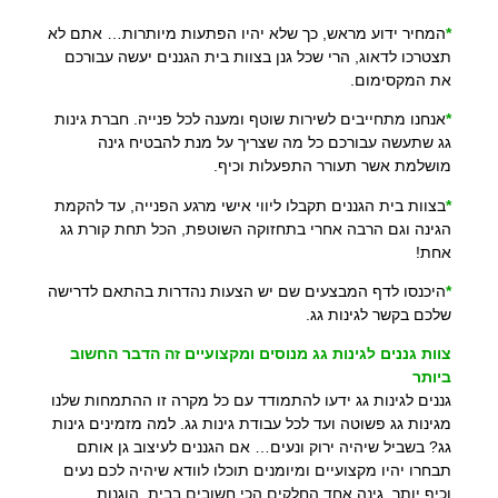
*
המחיר ידוע מראש, כך שלא יהיו הפתעות מיותרות… אתם לא
תצטרכו לדאוג, הרי שכל גנן בצוות בית הגננים יעשה עבורכם
את המקסימום.
*
אנחנו מתחייבים לשירות שוטף ומענה לכל פנייה. חברת גינות
גג שתעשה עבורכם כל מה שצריך על מנת להבטיח גינה
מושלמת אשר תעורר התפעלות וכיף.
*
בצוות בית הגננים תקבלו ליווי אישי מרגע הפנייה, עד להקמת
הגינה וגם הרבה אחרי בתחזוקה השוטפת, הכל תחת קורת גג
אחת!
*
היכנסו לדף המבצעים שם יש הצעות נהדרות בהתאם לדרישה
שלכם בקשר לגינות גג.
צוות גננים לגינות גג מנוסים ומקצועיים זה הדבר החשוב
ביותר
גננים לגינות גג ידעו להתמודד עם כל מקרה זו ההתמחות שלנו
מגינות גג פשוטה ועד לכל עבודת גינות גג. למה מזמינים גינות
גג? בשביל שיהיה ירוק ונעים… אם הגננים לעיצוב גן אותם
תבחרו יהיו מקצועיים ומיומנים תוכלו לוודא שיהיה לכם נעים
וכיף יותר, גינה אחד החלקים הכי חשובים בבית. הוגנות