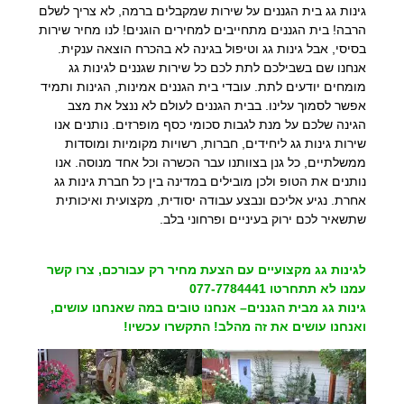
גינות גג בית הגננים על שירות שמקבלים ברמה, לא צריך לשלם
הרבה! בית הגננים מתחייבים למחירים הוגנים! לנו מחיר שירות
בסיסי, אבל גינות גג וטיפול בגינה לא בהכרח הוצאה ענקית.
אנחנו שם בשבילכם לתת לכם כל שירות שגננים לגינות גג
מומחים יודעים לתת. עובדי בית הגננים אמינות, הגינות ותמיד
אפשר לסמוך עלינו. בבית הגננים לעולם לא ננצל את מצב
הגינה שלכם על מנת לגבות סכומי כסף מופרזים. נותנים אנו
שירות גינות גג ליחידים, חברות, רשויות מקומיות ומוסדות
ממשלתיים, כל גנן בצוותנו עבר הכשרה וכל אחד מנוסה. אנו
נותנים את הטופ ולכן מובילים במדינה בין כל חברת גינות גג
אחרת. נגיע אליכם ונבצע עבודה יסודית, מקצועית ואיכותית
שתשאיר לכם ירוק בעיניים ופרחוני בלב.
לגינות גג מקצועיים עם הצעת מחיר רק עבורכם, צרו קשר
עמנו לא תתחרטו 077-7784441
גינות גג מבית הגננים– אנחנו טובים במה שאנחנו עושים,
ואנחנו עושים את זה מהלב! התקשרו עכשיו!