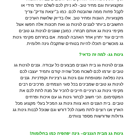
ומקצועיות וגם מחיר טוב- לא ניתן לכם לשלם יותר מידי או
לקבל פחות ממה שהובטח לכם. כמו ב"יצאת צדיק"-צריך
מקצועיות, הוגנות ומחיר טוב. אלו בדיוק שלושת הערכים
החשובים ביותר לגננים לגינות גג ואת תכונות אלה חפשו אצל
מקימי גינות גג אותם תבחרו. כמובן שגננים לגינות גג טובים
חייבים עוד יתרון אחד האהבה לצומח. אם בחרתם מקימי גינות
גג מוכשרים תוכלו להיות בטוחים שתקבלו גינה חלומית.
גינות גג- למה זה כדאי?
גננים לגינות גג בית הגננים מבצעים כל עבודה. גננים לגינות גג
טובים יגרמו לכם לשכוח מכל שהיה קודם ותמיד יעצבו לכם
גינה נפלאה ומטופחת וגם גינות גג רציניות וקפדניות. גננים
לגינות גג טובים שמבינים בכל סוגי הצמחים. מרכיבים רבים
מקימי גינות גג רציניים חייבים להכיר על מנת לתת לכם את
המקסימום. הכי חשוב לבחור גינות גג עם איכות ופרחים
טובים. בית הגננים הוא צוות גינות גג המכיל בעלי מקצוע מכל
הארץ אנו רוצים לתת מענה לכל דורש וגם שנוכל לבנות גינות גג
גדולות שדורשות מספר צוותים.
גינות גג מבית הגננים– גינה יפהפיה כמו בחלומות!