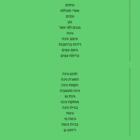
טיפים
אזורי פעילות
גננים
גנן
גננים לפי אזור
גינה
עיצוב גינה
דירות ברחובות
גיזום עצים
כריתת עצים
תכנון גינה
תאורת גינה
הקמת גינה
גינה מעוצבת
גינת גג
אחזקת גינה
בניית גינה
גינות
גינות נוי
בניית גינות
ריהוט גן