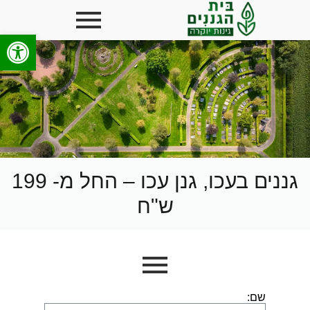
פתח סרגל
גננים בעכו, גנן עכו – החל מ- 199
ש"ח
שם: