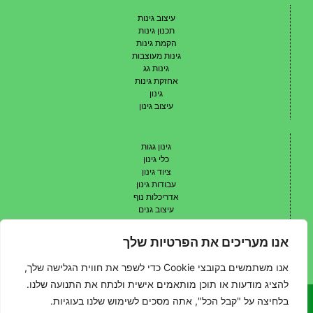
עיצוב גינות
תכנון גינות
הקמת גינות
גינות מעוצבות
גינות גג
אחזקת גינות
גינון
עיצוב גינון
גינון גגות
כלי גינון
ציוד גינון
עבודות גינון
אדריכלות נוף
עיצוב גנים
תכנון גנים
עיצוב גן
אנו מעריכים את הפרטיות שלך
אדריכל נוף
שיתופי פעולה
אנו משתמשים בקובצי Cookie כדי לשפר את חווית הגלישה שלך,
להציג מודעות או תוכן מותאמים אישית ולנתח את התנועה שלנו.
בלחיצה על "קבל הכל", אתה מסכים לשימוש שלנו בעוגיות.
האתר הינו אתר פרסומי המאגד בתוכו בעלי מקצוע מהתחום. אין בעלי האתר
ומחברי התכנים השונים נושאים בכל אחריות מסוג כלשהו לכל נזק שנגרם