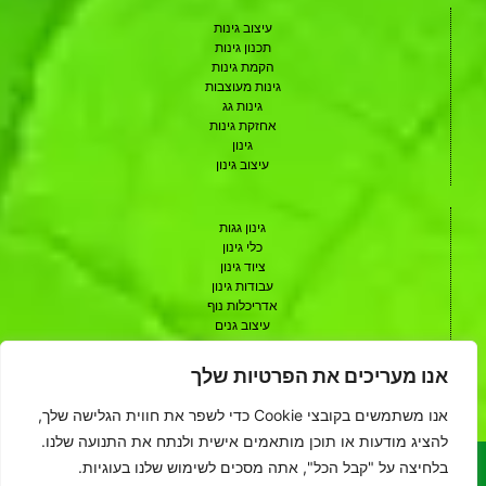
עיצוב גינות
תכנון גינות
הקמת גינות
גינות מעוצבות
גינות גג
אחזקת גינות
גינון
עיצוב גינון
גינון גגות
כלי גינון
ציוד גינון
עבודות גינון
אדריכלות נוף
עיצוב גנים
תכנון גנים
עיצוב גן
אנו מעריכים את הפרטיות שלך
אדריכל נוף
שיתופי פעולה
אנו משתמשים בקובצי Cookie כדי לשפר את חווית הגלישה שלך,
להציג מודעות או תוכן מותאמים אישית ולנתח את התנועה שלנו.
בלחיצה על "קבל הכל", אתה מסכים לשימוש שלנו בעוגיות.
האתר הינו אתר פרסומי המאגד בתוכו בעלי מקצוע מהתחום. אין בעלי האתר
ומחברי התכנים השונים נושאים בכל אחריות מסוג כלשהו לכל נזק שנגרם