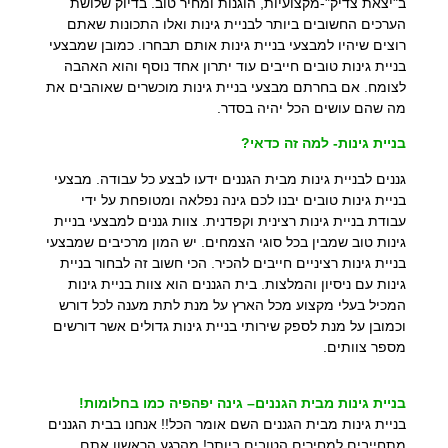
ב"יצאת צדיק"-מקצועיות, הוגנות ומחיר טוב. בדיוק שלושת
הערכים החשובים ביותר לבניית גינות ואלו התכונות שאתם
רוצים שיהיו למבצעי בניית גינות אותם תבחרו. כמובן שמבצעי
בניית גינות טובים חייבים עוד יתרון אחד נוסף והוא האהבה
לצומח. אם בחרתם מבצעי בניית גינות מוכשרים שאוהבים את
מה שהם עושים הכל יהיה בסדר.
בניית גינות- למה זה כדאי?
גננים לבניית גינות מבית הגננים ידעו לבצע כל עבודה. מבצעי
בניית גינות טובים יבנו לכם גינה נפלאה ומטופחת על ידי
עבודת בניית גינות רצינית וקפדנית. צוות גננים למבצעי בניית
גינות טוב שמבין בכל סוגי הצמחים. יש המון מרכיבים שמבצעי
בניית גינות רציניים חייבים להכיר. הכי חשוב זה לבחור בניית
גינות עם ניסיון והמלצות. בית הגננים הוא צוות בניית גינות
המכיל בעלי מקצוע מכל הארץ על מנת לתת מענה לכל דורש
וכמובן על מנת לספק שירותי בניית גינות גדולים אשר דורשים
מספר צוותים.
בניית גינות מבית הגננים– גינה יפהפיה כמו בחלומות!
בניית גינות מבית הגננים השם אומר הכל!! אנחנו בבית הגננים
מתחייבים למחירים הטובים ביותר! מהרגע הראשון אתם