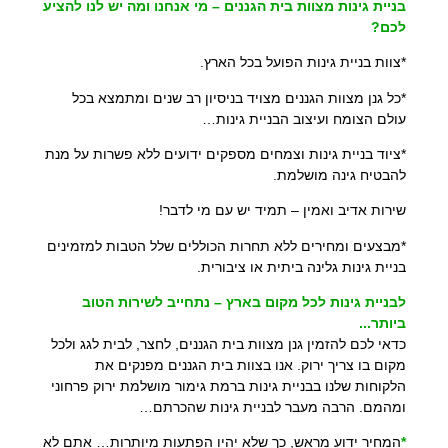
בניית גינות מצוות בית הגננים – מי אנחנו ומה יש לנו להציע
לכם?
*צוות בניית גינות הפועל בכל הארץ.
*כל גנן מצוות הגננים מצויד בניסיון רב שנים ומתמצא בכל
עולם הצומח ועיצוב הבניית גינות…
*ציוד בניית גינות וצמחים מספקים ידועים ללא פשרות על מנת
להבטיח גינה מושלמת.
שירות אדיב ואמין – תמיד יש עם מי לדבר!
*מבצעים ומחירים ללא תחרות הכוללים שלל הטבות למזמינים
בניית גינות גלינה ביתית או ציבורית.
לבניית גינות לכל מקום בארץ – נתחייב לשירות הטוב
ביותר..
.
כדאי לכם להזמין גנן מצוות בית הגננים, לחצר, לבית לגג ולכל
מקום בו צריך ירוק. אנו בצוות בית הגננים מפנקים את
הלקוחות שלנו בבניית גינות ברמת גימור מושלמת ירוק פרחוני
ומהמם. הרבה מעבר לבניית גינות שהכרתם…
*
המחיר ידוע מראש, כך שלא יהיו הפתעות מיותרות… אתם לא