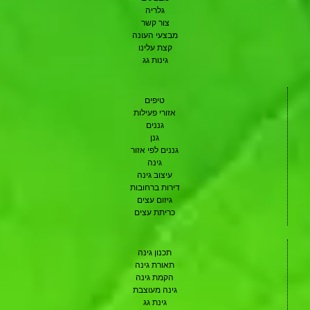
גלריה
צור קשר
מבצעי העונה
קצת עלינו
גינות גג
טיפים
אזורי פעילות
גננים
גנן
גננים לפי אזור
גינה
עיצוב גינה
דירות ברחובות
גיזום עצים
כריתת עצים
תכנון גינה
תאורת גינה
הקמת גינה
גינה מעוצבת
גינת גג