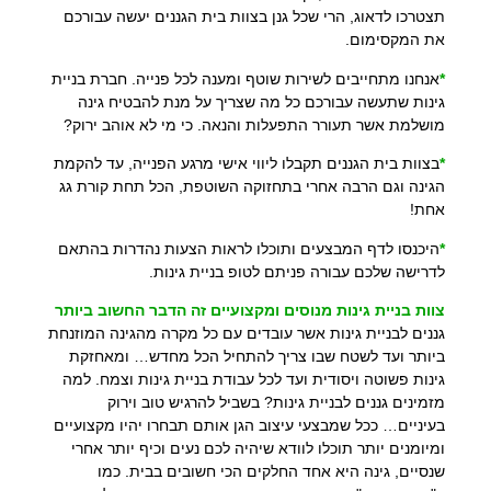
תצטרכו לדאוג, הרי שכל גנן בצוות בית הגננים יעשה עבורכם
את המקסימום.
*
אנחנו מתחייבים לשירות שוטף ומענה לכל פנייה. חברת בניית
גינות שתעשה עבורכם כל מה שצריך על מנת להבטיח גינה
מושלמת אשר תעורר התפעלות והנאה. כי מי לא אוהב ירוק?
*
בצוות בית הגננים תקבלו ליווי אישי מרגע הפנייה, עד להקמת
הגינה וגם הרבה אחרי בתחזוקה השוטפת, הכל תחת קורת גג
אחת!
*
היכנסו לדף המבצעים ותוכלו לראות הצעות נהדרות בהתאם
לדרישה שלכם עבורה פניתם לטופ בניית גינות.
צוות בניית גינות מנוסים ומקצועיים זה הדבר החשוב ביותר
גננים לבניית גינות אשר עובדים עם כל מקרה מהגינה המוזנחת
ביותר ועד לשטח שבו צריך להתחיל הכל מחדש… ומאחזקת
גינות פשוטה ויסודית ועד לכל עבודת בניית גינות וצמח. למה
מזמינים גננים לבניית גינות? בשביל להרגיש טוב וירוק
בעיניים… ככל שמבצעי עיצוב הגן אותם תבחרו יהיו מקצועיים
ומיומנים יותר תוכלו לוודא שיהיה לכם נעים וכיף יותר אחרי
שנסיים, גינה היא אחד החלקים הכי חשובים בבית. כמו