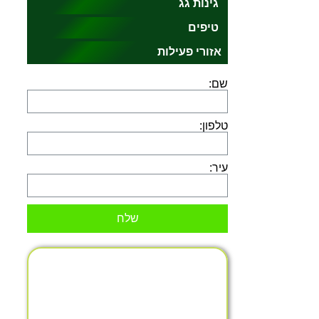
גינות גג
טיפים‎
אזורי פעילות
שם:
טלפון:
עיר:
שלח
איך לבחור את הגנן הטוב ביותר
לגינה הביתית שלך
גינה מטופחת ויפה היא חלום של רבים
מאיתנו. היא מהווה מקום מפלט