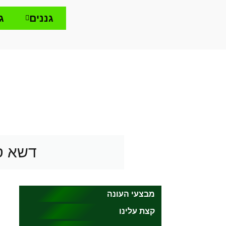
גננים
ג
דשא סי
מבצעי העונה
קצת עלינו