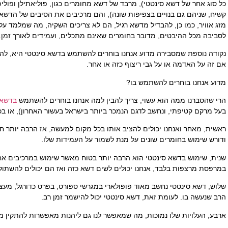
כל סוג אחר של דשא סינטטי), מרבד של דשא מחומרים כגון, פוליאתילן ופוליפר
קשיח, שניהם גם בנויים בצפיפות שונה), והם מרכיבים את הסיבים של הדש
מזג אוויר, כמו כן, להבדיל מדשא רגיל, הם לא צריכים השקיה, מה שמלמד על
לסביבה מכל ההיבטים, מדובר בחומרים שאינם מתכלים, ועמידים לאורך זמן.
נקודה נוספת שמסבירה מדוע אנחנו בוחרים להשתמש בדשא סינטטי היא, להבד
אם זה על האדמה או על גבי ריצוף כזה או אחר.
מדוע אנחנו בוחרים להשתמש בו?
הרי שהסברנו ממה הוא עשוי, צריך להבין למה אנחנו בוחרים להשתמש
בדשא ס
בעל מרקם קטיפתי, ונחשב לדגם הנמכר ביותר בישראל בעשור האחרון), או בכ
ראשית, מאחר ואנחנו יכולים להציב אותו בכל מקום למעשה, אז הרבה יותר 
ודורש שימוש בחומרים שונים על מנת לשמור על העמידות שלו.
שנית, שימוש בדשא סינטטי הוא הרבה יותר בטוח מאשר שימוש במרכיבים אח
במרפסת מרצפות בלבד, אנחנו יכולים לשים דשא כזה ואז הם יכולים להשתולל
שלוש, דשא סינטטי נחשב מאוד פופולארי במגרשי ספורט, בפרט כדורגל, מעצ
הרב שנעשה בו. לעומת זאת, דשא סינטטי יכול להישמר זמן רב.
ארבע, העלויות שלו נמוכות, מה שמאפשר לנו גם ליהנות מאפשרות להתקין מ