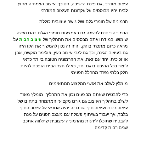
עיצוב מודרני, גם פינת הישיבה, הסוכך ועיצוב הצמחיה מחוץ
לבית יהיו מבוססים על עקרונות העיצוב המודרני.
הרמוניה של חומרי גלם ושל גישה עיצובית כוללת
הרמוניה ניתנת להשגה גם באמצעות חומרי הגלם בהם נעשה
שימוש. במידה ואתם מבססים את התהליך של
עיצוב הבית
על
מראה כרום מתכתי בוהק, יהיה זה נכון להמשיך את הקו הזה
גם בעיצוב הגינה, וכך גם לגבי עיצוב בעץ, פולימר מוקשח, אבן
או זכוכית. יחד עם זאת, את ההרמוניה הטובה ביותר כדאי
ליצור בכל ההיבטים גם יחד, כאילו חצר הבית הופכת להיות
חלק בלתי נפרד מהחלל הפנימי.
מומלץ לשלב את אנשי המקצוע המתאימים
כדי להבטיח שאתם מבצעים נכון את התהליך, מומלץ מאוד
לשלב בתהליך העיצוב גם גורם מקצועי המתמחה בתחום של
עיצוב גינות ועיצוב חוץ. גורם זה יהיה אחראי על עיצוב החוץ
בלבד, אך יעבוד בשיתוף פעולה עם מעצב הפנים על מנת
להבטיח שתוכלו ליהנות מהרמוניה עיצובית שתלווה אתכם
שנים רבות קדימה.