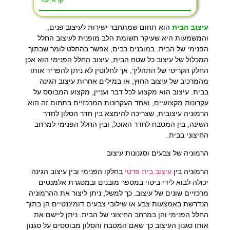
עיצוב הבית
הוא תחום שמתחבר ישירות לעיצוב פנים,
והמשמעות היא שעיקר תשומת הלב מופנית לעיצוב החלל
הפנימי של הבית. במובנים רבים, אפשר בהחלט לומר שבתוך
המכלול של עיצוב כל שטח הבית, עיצוב החלל הפנימי הוא אכן
החלק הקריטי של התהליך, אך לחלוטין לא ניתן להפריד אותו
מהמרכיב של עיצוב החוץ, או במילים אחרות עיצוב הגינה
בבית. עיצוב הוא מקצוע לכל דבר ועניין, מקצוע המבוסס על
עקרונות מקצועיים, ואחד העקרונות המרכזיים בתחום זה הוא
הרמוניה עיצובית, שצריכה להימצא בין חדר הסלון לחדר
השינה, בין המטבח לחדר האוכל, ובין החלל הפנימי למרחב
החיצוני בבית.
הרמוניה של צבעים וסגנונות עיצוב
הרמוניה בין
עיצוב בית פרטי
בחלקו הפנימי ובין עיצוב הגינה
יכולה לבוא לידי ביטוי במספר מובנים ובמסגרת אלמנטים
מרכזיים שונים של עיצוב. כך למשל, ניתן ליצור את ההרמוניה
הנדרשת באמצעות צבע או שילובי צבעים דומיננטיים הן בתוך
החלל הפנימי והן במרחב החיצוני של הבית. ניתן ליישם את
אותו סגנון העיצוב כך שאם המטבח והסלון מבוססים על סגנון