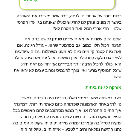
רבות דובר על אביזרי נוי לגינה, דבר אשר משדרג את האווירה
בעשרות מונים ונותן לנו להרגיש כאילו שאנחנו בגן עדן הפרטי
שלנו – הרי אחרי הכול זאת המטרה לא?!
ישנם היום עשרות או מאות עזרים שניתן לקשט בהם את
הגינה, הכול תלוי כמובן גם בפרמטר שהוא – גודל הגינה. אם
זאת גינה קטנה קיימים כיום לא מעט משתלות וגננים שיודעים
לעצב גם חלקה קטנה לגן עדן מושלם. אבל עם זאת גינה גדולה
היא יכולה להכיל הרבה יותר אביזרים אך יחד עם זאת ידוע
ש"כל המוסיף גורע" ואין צורך להעמיס ומרוב עצים לא יראו את
היער.
מזרקה לגינה ביתית
פעם ראשונה שאני ראיתי כאלה דברים היה בצרפת, כאשר
טיילתי באחד הארמונות שפתוחה כיום כאתר תיירותי. דמיינתי
איך החיים התנהלו אז, איך ממש מסתובבים להם האנשים בכל
הפאר והשקט הזה – היו שם עצים גזומים לתפארת, רחבה
ענקית לטייל בה ובמרכז עמדה מזרה יפיפייה שקולות המים בה
נתנו הרגשה נפלאה וחיבור לטבע – איזה חיים. טיול זה היה