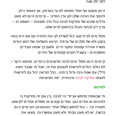
לפני 20 שנה.
היום אמנם אף אחד מאתנו לא גר בארמון, אך כאמור ניתן
להפוך את הגינה שלנו לגן עדן הפרטי – קיימים היום לא מעט
גדלים שונים של מזרקות לגינה בכל מיני סגנונות – השפע רב –
צריך רק לבחור והכול בהתאם לכיס שלנו.
מפל מים לבית קטן יכול לשדרג לנו את החוויה גם אם היא באה
בקטן ולא של מלכים של צרפת. הרוגע והשלווה של רעש המים
משרה אווירה קסומה ומקור חיים. ולשם כך אנחנו עובדים
ומשקיעים – בשביל רגעים קסומים של החיים.
קיימים היום מפלי מים לגינה מרשימים ביופיים, מהסוג היקר –
לא כולם יכולים להרשות לעצמם את זה, אבל מי שכבר השיג
נדל"ן עם שטח גינה גדול בימינו , ככל הנראה יכול גם להרשות
לעצמו
מזרקה לגינה
איכותית, יפה ומרשימה.
לסיכום
מי שבאמת מחפש אביזרי נוי לגינה, בין אם זה מזרקות נוי
למינהם או עזרים כגון: גמדים קטנים או פסלים אחרים לקישוט,
תאורה וכו' – יכול לחפש בשלל אתרי האינטרנט הקיימים כיום
ברשת, יש לא מעט מבחר ולא מעט אפשרויות. מצאו את