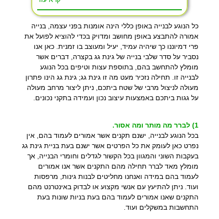
כל הנוגע לבנייה באופן כללי הינה אומנות בפני עצמה, בנייה
אמורה להתבצע באופן מחושב ומדויק בכדי להוציא לפועל את
פרי דמיוננו כך שיהיה עמיד, יעיל ומעוצב בו זמנית. כאן אנו
נסביר על סדר שלבי בנייה של גינת גג בקצרה, דברים אשר
מומלץ להתחשב בהם, בתוספת עצות וטיפים בכל הנוגע
לבנייה זו. תחילה נזכיר מעט מה זו גינת גג; גינת גג הינו פתרון
מעולה לניצול מרבי של שטח ביתכם, ניתן ליצור מרחב מעולה
על גגות ביתכם באמצעות עיצוב נכון ועמידה בתקני נכונים.
1) לברר מה מותר ומה אסור.
בכל הנוגע לבנייה, ישנם תקנים אשר אמורים לעמוד בהם, אין
נפרט כאן לעומק את כל הפרטים אשר ישנם בעת בניית גינת גג
בעקבות השוני והמגוון בכל הקשור לגדלים וחומרי הבנייה, אך
מומלץ מאד לברר תחילה מהם התקנים אשר אנו אמורים
לעמוד בהם במידה ואנחנו מחליטים לבנות גינות, מרפסות
ועוד. ניתן להתיעץ עם אנשי מקצוע או לבדוק באינטרנט מהם
התקנים שאנו אמורים לעמוד בהם בעת בניות שונות בעת
התחשבות במשקלים ועוד.