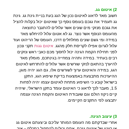
2) איטום גג.
חשוב מאד לדאוג לאיטום נכון של הגג בעת בניית גינת גג. גינת
גג תעמיד את גגכם בעומס נוסף כך שאיטום יכול בקלות להציל
את גגכם מנזקי מים שונים אשר עלולים להתגבר כתוצאה
מהעומס הנוסף אשר נוצר. גג לא אטום עלול להיחלש מאד
במידה ומי גשם שונים מחלחלים דרכו, העומס של הריהוט ועוד
עלול לגרום אפילו לקריסת חלק מהגג.
איטום גגות
תקני ונכון
לפני תחילת הקמת הגינה יכול לחסוך מכם כאבי ראש ונזקים
רבים בעתיד. במידה ותהיה צמחייה בגינתכם, מומלץ מאד
להיערך בהתאם לנזקי שורשים אשר עלולים להתרחש לאיטום
הגג, במידה והאיטום ערוך לשורשים אלו, גם הגג יהיה מוגן,
ההיערכות מתבצעת באמצעות בדיקת שיפוע הגג, התקן
בישראל קובע כי השיפוע מתחת לאיטום עצמו יהיה לפחות
1.5, מעבר לכך לדאוג כי האיטום עומד בתקן הישראלי, שיהיה
קיים ניקוז הולם וגם שעבודת האיטום והקמת הגינה עצמה
יתבצעו לפי התקנים הקיימים.
3) עיצוב הגינה.
אחרי שבדקתם מה העומס המותר עליכם וביצעתם איטום גג
או רענון של איטום גגכם, אתם יכולים להתחיל בתכלס – איך