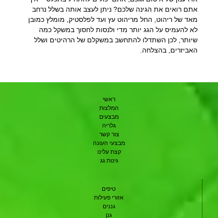
אתם רואים את הגינה שלכם? ניתן לעצב אותה בשלל נרחב
מאד של ריהוט, החל מריהוט עץ ועד לפלסטיק, מומלץ כמובן
לא להעמיס על הגג יותר מדי ולנסות לחסוך במשקל כמה
שיותר, לכן השתדלו להתחשב במשקלם של הרהיטים ושלל
האביזרים, בהצלחה.
ראשי
המלצות
מבצעים
גלריה
צור קשר
מבצעי העונה
קצת עלינו
גינות גג
טיפים
אזורי פעילות
גננים
גנן