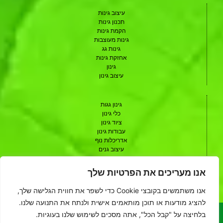
עיצוב גינות
תכנון גינות
הקמת גינות
גינות מעוצבות
גינות גג
אחזקת גינות
גינון
עיצוב גינון
גינון גגות
כלי גינון
ציוד גינון
עבודות גינון
אדריכלות נוף
עיצוב גנים
תכנון גנים
עיצוב גן
אנו מעריכים את הפרטיות שלך
אדריכל נוף
שיתופי פעולה
אנו משתמשים בקובצי Cookie כדי לשפר את חווית הגלישה שלך,
להציג מודעות או תוכן מותאמים אישית ולנתח את התנועה שלנו.
בלחיצה על "קבל הכל", אתה מסכים לשימוש שלנו בעוגיות.
האתר הינו אתר פרסומי המאגד בתוכו בעלי מקצוע מהתחום. אין בעלי האתר
ומחברי התכנים השונים נושאים בכל אחריות מסוג כלשהו לכל נזק שנגרם