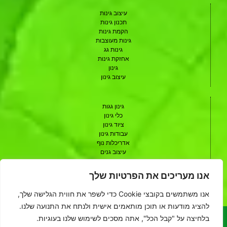
עיצוב גינות
תכנון גינות
הקמת גינות
גינות מעוצבות
גינות גג
אחזקת גינות
גינון
עיצוב גינון
גינון גגות
כלי גינון
ציוד גינון
עבודות גינון
אדריכלות נוף
עיצוב גנים
תכנון גנים
עיצוב גן
אנו מעריכים את הפרטיות שלך
אדריכל נוף
שיתופי פעולה
אנו משתמשים בקובצי Cookie כדי לשפר את חווית הגלישה שלך,
להציג מודעות או תוכן מותאמים אישית ולנתח את התנועה שלנו.
בלחיצה על "קבל הכל", אתה מסכים לשימוש שלנו בעוגיות.
האתר הינו אתר פרסומי המאגד בתוכו בעלי מקצוע מהתחום. אין בעלי האתר
ומחברי התכנים השונים נושאים בכל אחריות מסוג כלשהו לכל נזק שנגרם